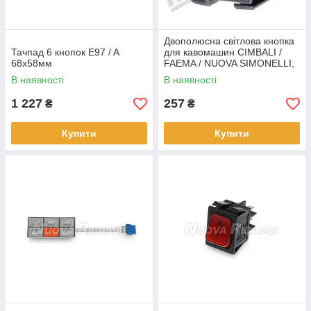
Двополюсна світлова кнопка
Тачпад 6 кнопок E97 / A
для кавомашин CIMBALI /
68x58мм
FAEMA / NUOVA SIMONELLI,
16 А
В наявності
В наявності
1 227
257
₴
₴
Купити
Купити