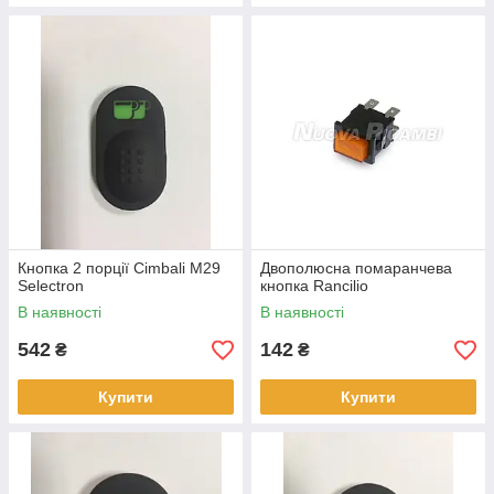
Кнопка 2 порції Cimbali M29
Двополюсна помаранчева
Selectron
кнопка Rancilio
В наявності
В наявності
542
142
₴
₴
Купити
Купити