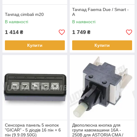
Тачпад Faema Due / Smart -
Тачпад cimbali m20
A
В наявності
В наявності
1 414
1 749
₴
₴
Купити
Купити
Сенсорна панель 5 кнопок
Двополюсна кнопка для
"GICAR" - 5 діодів 16 пін + 6
групи кавомашини 16А -
пін (9.9.09.50G)
250В для ASTORIA CMA /