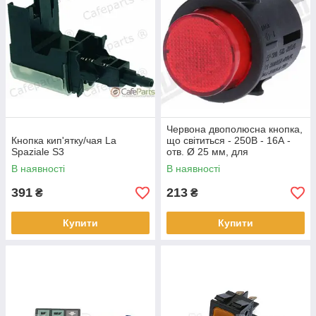
Червона двополюсна кнопка,
Кнопка кип'ятку/чая La
що світиться - 250В - 16А -
Spaziale S3
отв. Ø 25 мм, для
кавомашини
В наявності
В наявності
391
213
₴
₴
Купити
Купити