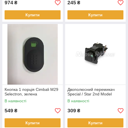
974
245
₴
₴
Купити
Купити
Кнопка 1 порція Cimbali M29
Двополюсний перемикач
Selectron, зелена
Special / Star 2nd Model
В наявності
В наявності
549
309
₴
₴
Купити
Купити