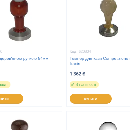
00
620804
 дерев'яною ручкою 54мм,
Темпер для кави Competizione
Італія
1 362 ₴
ності
В наявності
УПИТИ
КУПИТИ