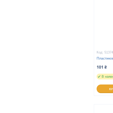
5137
Пластико
101 ₴
В наяв
К