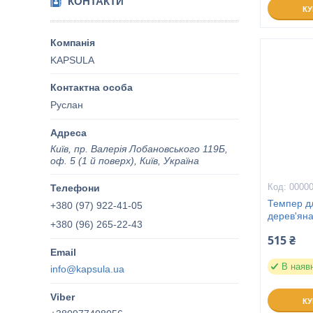
КОНТАКТИ
К
KAPSULA
Руслан
Київ, пр. Валерія Лобановського 119Б,
оф. 5 (1 й поверх), Київ, Україна
0000
Темпер д
+380 (97) 922-41-05
дерев'яна
+380 (96) 265-22-43
515 ₴
В наяв
info@kapsula.ua
К