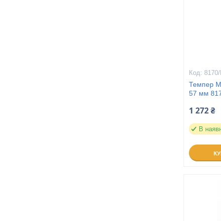
8170
Темпер M
57 мм 81
1 272 ₴
В наяв
К