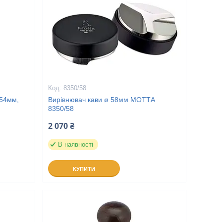
8350/58
 54мм,
Вирівнювач кави ø 58мм МОТТА
8350/58
2 070 ₴
В наявності
КУПИТИ