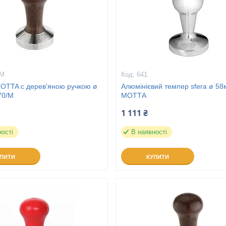
/M
641
OTTA с дерев'яною ручкою ø
Алюмінієвий темпер sfera ø 5
70/M
МОТТА
1 111 ₴
ності
В наявності
УПИТИ
КУПИТИ