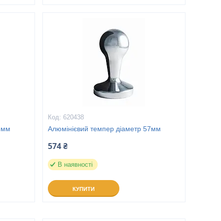
620438
3мм
Алюмінієвий темпер діаметр 57мм
574 ₴
В наявності
КУПИТИ