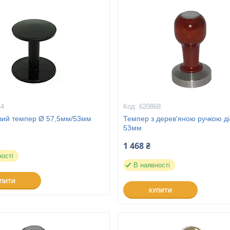
44
620868
вий темпер Ø 57,5мм/53мм
Темпер з дерев'яною ручкою д
53мм
1 468 ₴
ності
В наявності
УПИТИ
КУПИТИ