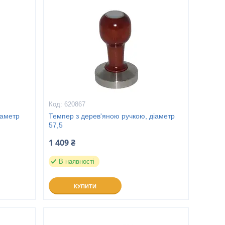
620867
іаметр
Темпер з дерев'яною ручкою, діаметр
57,5
1 409 ₴
В наявності
КУПИТИ