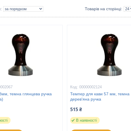
0002067
00000002124
8мм, темна глянцева ручка
Темпер для кави 57 мм, темна
а)
дерев'яна ручка
515 ₴
ності
В наявності