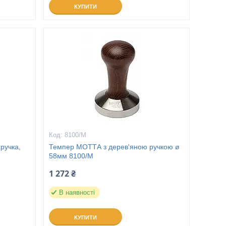
КУПИТИ
8100/M
ручка,
Темпер МОТТА з дерев'яною ручкою ø
58мм 8100/M
1 272 ₴
В наявності
КУПИТИ