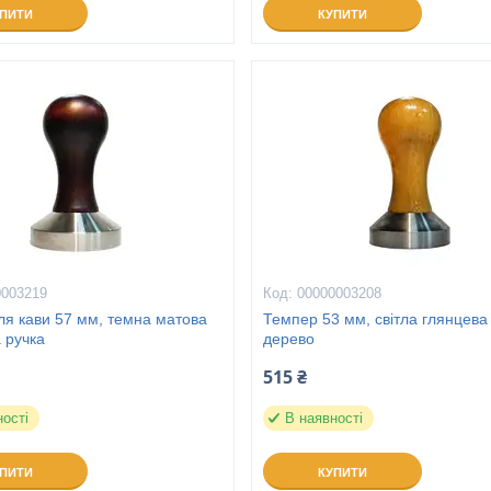
УПИТИ
КУПИТИ
0003219
00000003208
ля кави 57 мм, темна матова
Темпер 53 мм, світла глянцева 
 ручка
дерево
515 ₴
ності
В наявності
УПИТИ
КУПИТИ