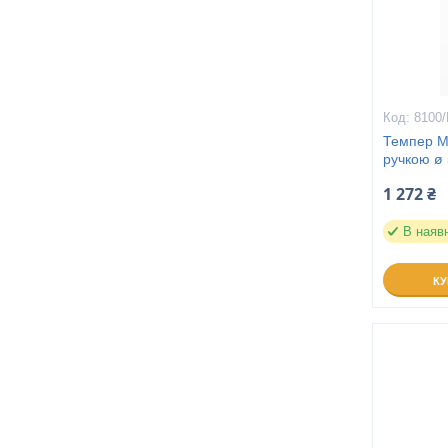
8100
Темпер М
ручкою ø
1 272 ₴
В наяв
К