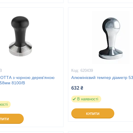
/B
620439
ОТТА з чорною дерев'яною
Алюмінієвий темпер діаметр 5
 58мм 8100/B
632 ₴
В наявності
ності
КУПИТИ
УПИТИ