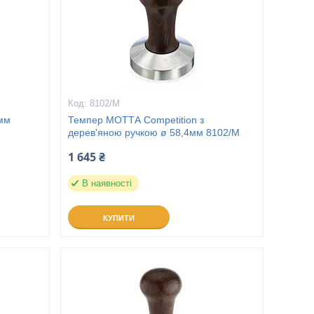
8102/M
8мм
Темпер МОТТА Competition з
дерев'яною ручкою ø 58,4мм 8102/M
1 645 ₴
В наявності
КУПИТИ