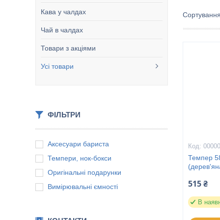
Кава у чалдах
Чай в чалдах
Товари з акціями
Усі товари
ФІЛЬТРИ
Аксесуари бариста
0000
Темпер 5
Темпери, нок-бокси
(дерев'ян
Оригінальні подарунки
515 ₴
Вимірювальні ємності
В наяв