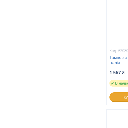
6208
Тампер з
Італія
1 567 ₴
В наяв
К