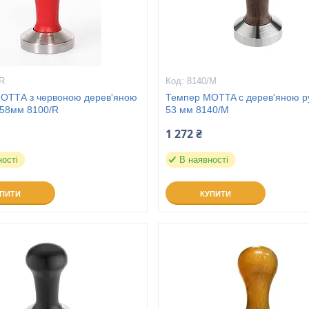
/R
8140/M
ОТТА з червоною дерев'яною
Темпер MOTTA с дерев'яною р
 58мм 8100/R
53 мм 8140/M
1 272 ₴
ності
В наявності
УПИТИ
КУПИТИ