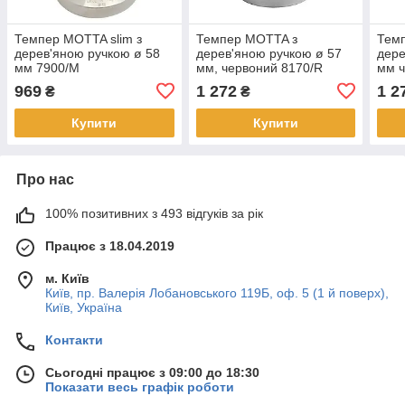
Темпер MOTTA slim з
Темпер MOTTA з
Тем
дерев'яною ручкою ø 58
дерев'яною ручкою ø 57
дере
мм 7900/M
мм, червоний 8170/R
мм ч
969
1 272
1 2
₴
₴
Купити
Купити
Про нас
100% позитивних з 493 відгуків за рік
Працює з 18.04.2019
м. Київ
Київ, пр. Валерія Лобановського 119Б, оф. 5 (1 й поверх),
Київ, Україна
Контакти
Сьогодні працює з 09:00 до 18:30
Показати весь графік роботи