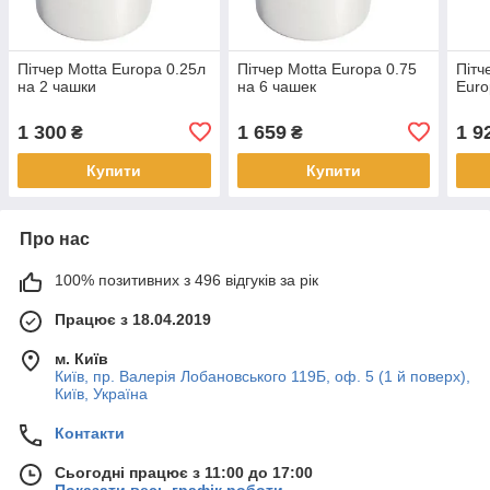
Пітчер Motta Europa 0.25л
Пітчер Motta Europa 0.75
Пітч
на 2 чашки
на 6 чашек
Euro
1 300
1 659
1 9
₴
₴
Купити
Купити
Про нас
100% позитивних з 496 відгуків за рік
Працює з 18.04.2019
м. Київ
Київ, пр. Валерія Лобановського 119Б, оф. 5 (1 й поверх),
Київ, Україна
Контакти
Сьогодні працює з 11:00 до 17:00
Показати весь графік роботи