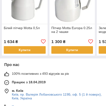
Білий пітчер Motta 0,5л
Пітчер Motta Europa 0.25л
Зеле
на 2 чашки
моде
1 634
1 300
1 5
₴
₴
Купити
Купити
Про нас
100% позитивних з 493 відгуків за рік
Працює з 18.04.2019
м. Київ
Київ, пр. Валерія Лобановського 119Б, оф. 5 (1 й поверх),
Київ, Україна