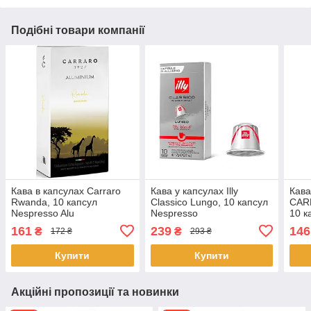
Подібні товари компанії
Кава в капсулах Carraro
Кава у капсулах Illy
Кава
Rwanda, 10 капсул
Classico Lungo, 10 капсул
CARR
Nespresso Alu
Nespresso
10 к
161
239
146
₴
₴
172 ₴
293 ₴
Купити
Купити
Акційні пропозиції та новинки