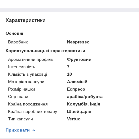
Характеристики
Основні
Виробник
Nespresso
Користувальницькі характеристики
Ароматичний профіль
Фруктовий
Інтенсивність
7
Кількість в упаковці
10
Матеріал капсули
Алюміній
Розмір чашки
Еспресо
Сорт кави
арабіка/робуста
Країна походження
Колумбія, Індія
Країна-виробник товару
Швейцарія
Тип капсули
Vertuo
Приховати