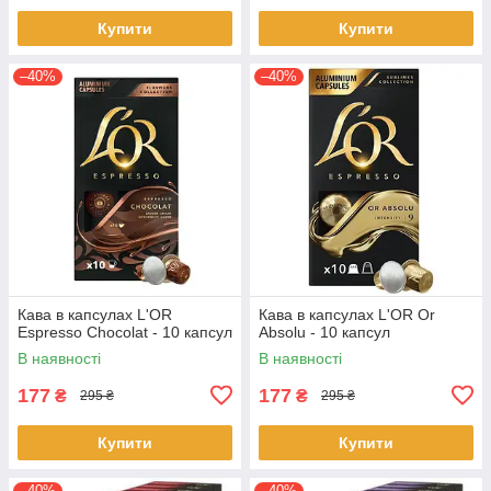
Купити
Купити
–40%
–40%
Кава в капсулах L'OR
Кава в капсулах L'OR Or
Espresso Chocolat - 10 капсул
Absolu - 10 капсул
В наявності
В наявності
177
177
₴
₴
295 ₴
295 ₴
Купити
Купити
–40%
–40%