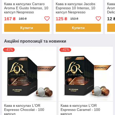
Кава в капсулах Carraro
Кава в капсулах Jacobs
Кава
Aroma E Gusto Intenso, 10
Espresso 10 Intenso, 10
Arom
капсул Nespresso
капсул Nespresso
Deli
167
125
12
₴
₴
180 ₴
153 ₴
Купити
Купити
Акційні пропозиції та новинки
–41%
–41%
Кава в капсулах L'OR
Кава в капсулах L'OR
Espresso Chocolat - 100
Espresso Caramel - 100
капсул
капсул