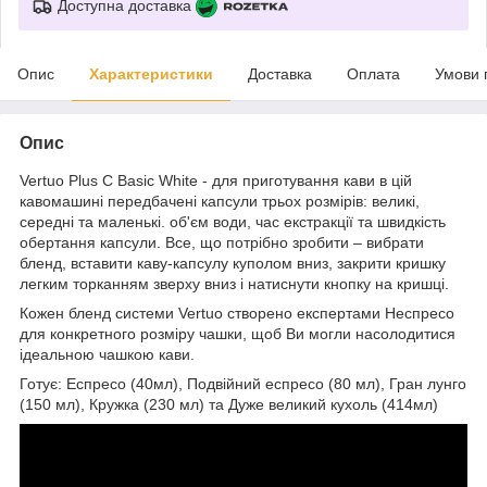
Доступна доставка
Опис
Характеристики
Доставка
Оплата
Умови 
Опис
Vertuo Plus C Basic White - для приготування кави в цій
кавомашині передбачені капсули трьох розмірів: великі,
середні та маленькі. об'єм води, час екстракції та швидкість
обертання капсули. Все, що потрібно зробити – вибрати
бленд, вставити каву-капсулу куполом вниз, закрити кришку
легким торканням зверху вниз і натиснути кнопку на кришці.
Кожен бленд системи Vertuo створено експертами Неспресо
для конкретного розміру чашки, щоб Ви могли насолодитися
ідеальною чашкою кави.
Готує: Еспресо (40мл), Подвійний еспресо (80 мл), Гран лунго
(150 мл), Кружка (230 мл) та Дуже великий кухоль (414мл)