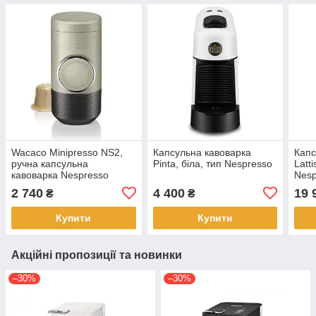
Wacaco Minipresso NS2,
Капсульна кавоварка
Капс
ручна капсульна
Pinta, біла, тип Nespresso
Latt
кавоварка Nespresso
Nesp
2 740
4 400
19 
₴
₴
Купити
Купити
Акційні пропозиції та новинки
–30%
–30%