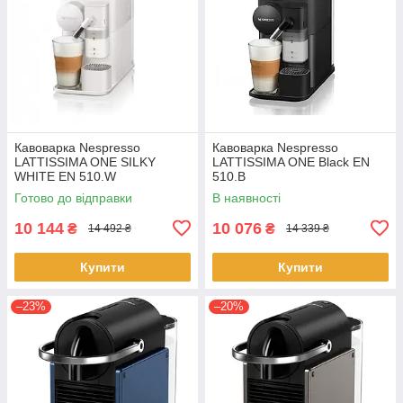
Кавоварка Nespresso
Кавоварка Nespresso
LATTISSIMA ONE SILKY
LATTISSIMA ONE Black EN
WHITE EN 510.W
510.B
Готово до відправки
В наявності
10 144
10 076
₴
₴
14 492 ₴
14 339 ₴
Купити
Купити
–23%
–20%