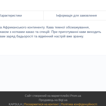
Характеристики
Інформація для замовлення
та Африканського континенту. Кава темної обсмажування,
аком з нотками какао та спецій. При приготуванні кави виходить
вам заряд бадьорості та відмінний настрій вже зранку.
Сайт створений на маркетплейсі
Prom.ua
Продавець на Bigl.ua
KAPSULA |
Поскаржитися на контент
|
Політика конфіденційності