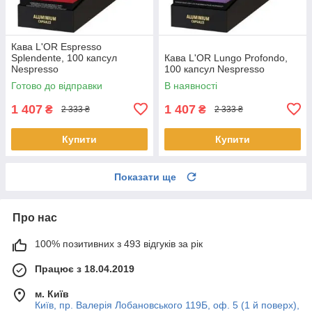
Кава L'OR Espresso
Splendente, 100 капсул
Кава L'OR Lungo Profondo,
Nespresso
100 капсул Nespresso
Готово до відправки
В наявності
1 407
1 407
₴
₴
2 333 ₴
2 333 ₴
Купити
Купити
Показати ще
Про нас
100% позитивних з 493 відгуків за рік
Працює з 18.04.2019
м. Київ
Київ, пр. Валерія Лобановського 119Б, оф. 5 (1 й поверх),