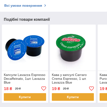
Всі умови повернення
Подібні товари компанії
Капсули Lavazza Espresso
Кава у капсулі Carraro
Кава
Decaffeinato, 1шт. Lavazza
Crema Espresso, 1 шт.
Puro
Blue
Lavazza Blue
Lava
18
19
19
₴
₴
20 ₴
20 ₴
Купити
Купити