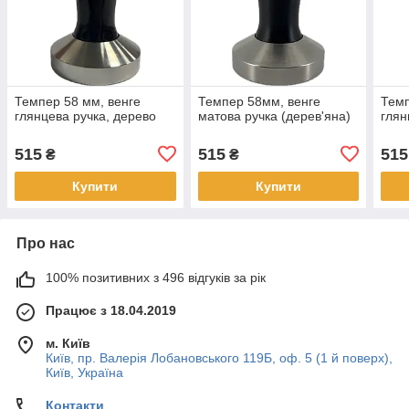
Темпер 58 мм, венге
Темпер 58мм, венге
Темп
глянцева ручка, дерево
матова ручка (дерев'яна)
глян
515
515
515
₴
₴
Купити
Купити
Про нас
100% позитивних з 496 відгуків за рік
Працює з 18.04.2019
м. Київ
Київ, пр. Валерія Лобановського 119Б, оф. 5 (1 й поверх),
Київ, Україна
Контакти