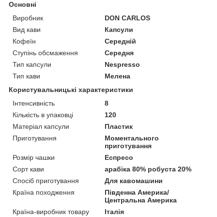
Основні
Виробник
DON CARLOS
Вид кави
Капсули
Кофеїн
Середній
Ступінь обсмаження
Середня
Тип капсули
Nespresso
Тип кави
Мелена
Користувальницькі характеристики
Інтенсивність
8
Кількість в упаковці
120
Матеріал капсули
Пластик
Приготування
Моментального
приготування
Розмір чашки
Еспресо
Сорт кави
арабіка 80% робуста 20%
Спосіб приготування
Для кавомашини
Країна походження
Південна Америка/
Центральна Америка
Країна-виробник товару
Італія