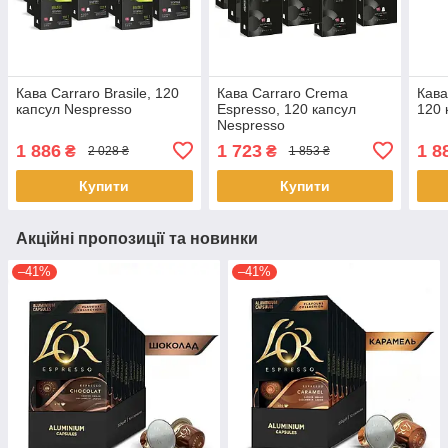
Кава Carraro Brasile, 120
Кава Carraro Crema
Кава
капсул Nespresso
Espresso, 120 капсул
120 
Nespresso
1 886
1 723
1 8
₴
₴
2 028 ₴
1 853 ₴
Купити
Купити
Акційні пропозиції та новинки
–41%
–41%