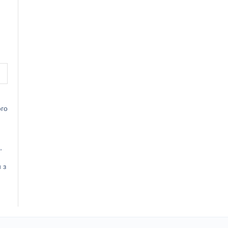
ого
,
 з