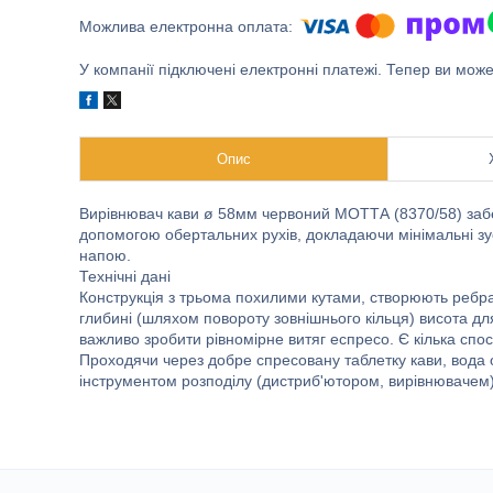
У компанії підключені електронні платежі. Тепер ви мож
Опис
Вирівнювач кави ø 58мм червоний МОТТА (8370/58) забезп
допомогою обертальних рухів, докладаючи мінімальні з
напою.
Технічні дані
Конструкція з трьома похилими кутами, створюють ребр
глибині (шляхом повороту зовнішнього кільця) висота д
важливо зробити рівномірне витяг еспресо. Є кілька спос
Проходячи через добре спресовану таблетку кави, вода 
інструментом розподілу (дистриб'ютором, вирівнювачем),