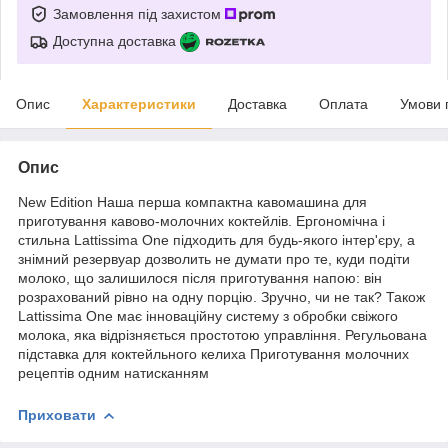
Замовлення під захистом
Доступна доставка
Опис
Характеристики
Доставка
Оплата
Умови 
Опис
New Edition Наша перша компактна кавомашина для
приготування кавово-молочних коктейлів. Ергономічна і
стильна Lattissima One підходить для будь-якого інтер'єру, а
знімний резервуар дозволить не думати про те, куди подіти
молоко, що залишилося після приготування напою: він
розрахований рівно на одну порцію. Зручно, чи не так? Також
Lattissima One має інноваційну систему з обробки свіжого
молока, яка відрізняється простотою управління. Регульована
підставка для коктейльного келиха Приготування молочних
рецептів одним натисканням
Приховати