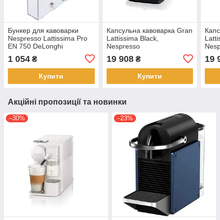
Бункер для кавоварки
Капсульна кавоварка Gran
Капс
Nespresso Lattissima Pro
Lattissima Black,
Latt
EN 750 DeLonghi
Nespresso
Nesp
(7313269001) –
1 054
19 908
19 
₴
₴
оригінальний
Купити
Купити
Акційні пропозиції та новинки
–30%
–23%