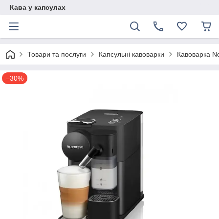
Кава у капсулах
Товари та послуги
Капсульні кавоварки
Кавоварка N
–30%