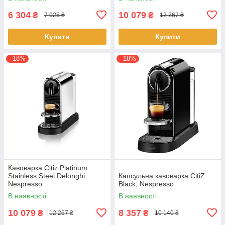
6 304
10 079
₴
₴
7 925 ₴
12 267 ₴
Купити
Купити
–18%
–18%
Кавоварка Citiz Platinum
Stainless Steel Delonghi
Капсульна кавоварка CitiZ
Nespresso
Black, Nespresso
В наявності
В наявності
10 079
8 357
₴
₴
12 267 ₴
10 140 ₴