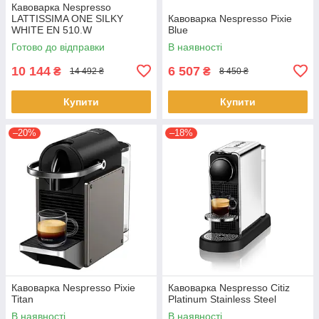
Кавоварка Nespresso
LATTISSIMA ONE SILKY
Кавоварка Nespresso Pixie
WHITE EN 510.W
Blue
Готово до відправки
В наявності
10 144
6 507
₴
₴
14 492 ₴
8 450 ₴
Купити
Купити
–20%
–18%
Кавоварка Nespresso Pixie
Кавоварка Nespresso Citiz
Titan
Platinum Stainless Steel
В наявності
В наявності