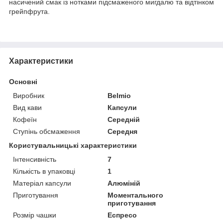
насичений смак із нотками підсмаженого мигдалю та відтінком
грейпфрута.
Характеристики
Основні
Виробник
Belmio
Вид кави
Капсули
Кофеїн
Середній
Ступінь обсмаження
Середня
Користувальницькі характеристики
Інтенсивність
7
Кількість в упаковці
1
Матеріал капсули
Алюміній
Приготування
Моментального
приготування
Розмір чашки
Еспресо