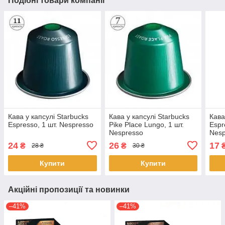
Подібні товари компанії
Кава у капсулі Starbucks
Кава у капсулі Starbucks
Кава
Espresso, 1 шт. Nespresso
Pike Place Lungo, 1 шт.
Espr
Nespresso
Nesp
24
26
17
₴
₴
28 ₴
30 ₴
Купити
Купити
Акційні пропозиції та новинки
–41%
–41%