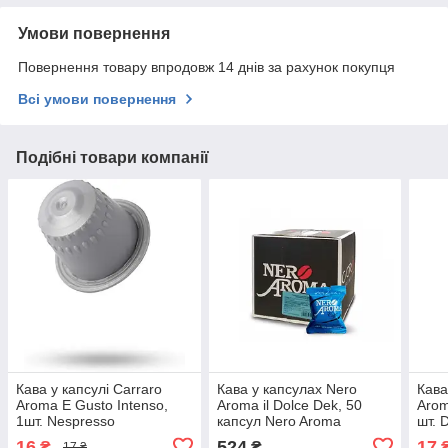
Умови повернення
Повернення товару впродовж 14 днів за рахунок покупця
Всі умови повернення
Подібні товари компанії
Кава у капсулі Carraro
Кава у капсулах Nero
Кава
Aroma E Gusto Intenso,
Aroma il Dolce Dek, 50
Arom
1шт. Nespresso
капсул Nero Aroma
шт. 
16
524
17
₴
₴
17 ₴