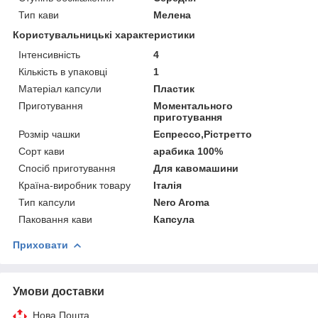
Тип кави
Мелена
Користувальницькі характеристики
Інтенсивність
4
Кількість в упаковці
1
Матеріал капсули
Пластик
Приготування
Моментального
приготування
Розмір чашки
Еспрессо,Рістретто
Сорт кави
арабика 100%
Спосіб приготування
Для кавомашини
Країна-виробник товару
Італія
Тип капсули
Nero Aroma
Паковання кави
Капсула
Приховати
Умови доставки
Нова Пошта