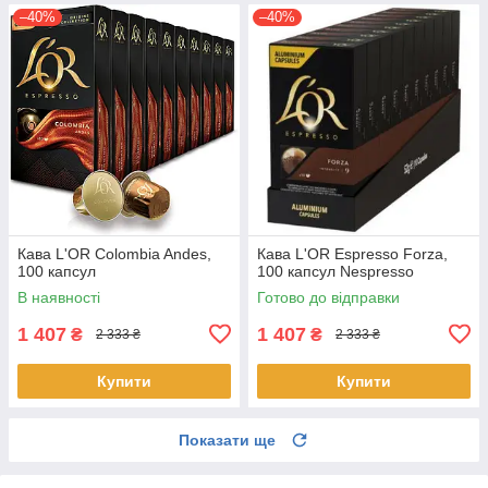
–40%
–40%
Кава L'OR Colombia Andes,
Кава L'OR Espresso Forza,
100 капсул
100 капсул Nespresso
В наявності
Готово до відправки
1 407
1 407
₴
₴
2 333 ₴
2 333 ₴
Купити
Купити
Показати ще