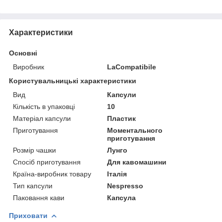
Характеристики
Основні
Виробник
LaCompatibile
Користувальницькі характеристики
Вид
Капсули
Кількість в упаковці
10
Матеріал капсули
Пластик
Приготування
Моментального
приготування
Розмір чашки
Лунго
Спосіб приготування
Для кавомашини
Країна-виробник товару
Італія
Тип капсули
Nespresso
Паковання кави
Капсула
Приховати