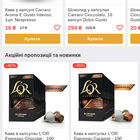
Кава у капсулі Carraro
Шоколад у капсулах
Шоко
Aroma E Gusto Intenso,
Carraro Cioccolato, 16
Cioc
1шт. Nespresso
капсул Dolce Gusto
Gust
16
294
20
₴
₴
17 ₴
316 ₴
Купити
Купити
Акційні пропозиції та новинки
–41%
–41%
Кава в капсулах L'OR
Кава в капсулах L'OR
Espresso Chocolat - 100
Espresso Caramel - 100