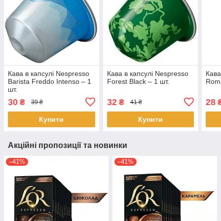
Кава в капсулі Nespresso
Кава в капсулі Nespresso
Кава
Barista Freddo Intenso – 1
Forest Black – 1 шт.
Roma
шт.
30
32
28
₴
₴
39 ₴
41 ₴
Купити
Купити
Акційні пропозиції та новинки
–41%
–41%