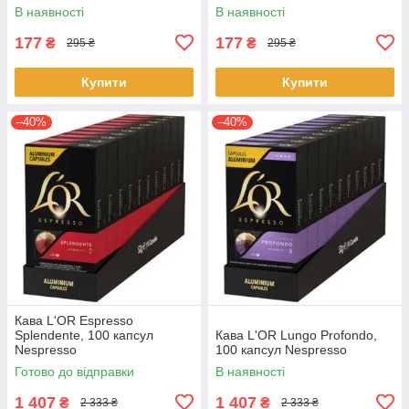
В наявності
В наявності
177
177
₴
₴
295 ₴
295 ₴
Купити
Купити
–40%
–40%
Кава L'OR Espresso
Splendente, 100 капсул
Кава L'OR Lungo Profondo,
Nespresso
100 капсул Nespresso
Готово до відправки
В наявності
1 407
1 407
₴
₴
2 333 ₴
2 333 ₴