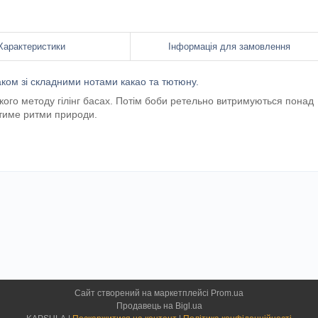
Характеристики
Інформація для замовлення
ком зі складними нотами какао та тютюну.
кого методу гілінг басах. Потім боби ретельно витримуються понад
атиме ритми природи.
Сайт створений на маркетплейсі
Prom.ua
Продавець на Bigl.ua