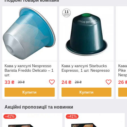
Подібні товари компанії
Кава у капсулі Nespresso
Кава у капсулі Starbucks
Кава
Barista Freddo Delicato – 1
Espresso, 1 шт. Nespresso
Pike
шт.
Nesp
33
24
26
₴
₴
39 ₴
28 ₴
Купити
Купити
Акційні пропозиції та новинки
–41%
–41%