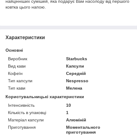
найцінніших сумішей, яка подарує Вам насолоду від першого
ковтка цього напою.
Характеристики
Основні
Виробник
Starbucks
Вид кави
Капсули
Кофеїн
Середній
Тип капсули
Nespresso
Тип кави
Мелена
Користувальницькі характеристики
Інтенсивність
10
Кількість в упаковці
1
Матеріал капсули
Алюміній
Приготування
Моментального
приготування