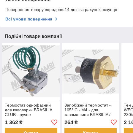
Повернення товару впродовж 14 днів за рахунок покупця
Всі умови повернення
Подібні товари компанії
Термостат однофазний
Запобіжний термостат -
Тен 
для кавоварки BRASILIA
165° C - M4 - для
WEGA
CLUB - ручне
кавомашини BRASILIA /
230/
регулювання - щуп Ø
RANCILIO / ELEKTRA /
- д.
1 362
264
2 1
₴
₴
6,5x75мм
VBM
терм
Купити
Купити