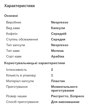
Характеристики
Основні
Виробник
Nespresso
Вид кави
Капсули
Кофеїн
Середній
Ступінь обсмаження
Середня
Тип капсули
Nespresso
Тип кави
Мелена
Сорт кави
Арабіка
Користувальницькі характеристики
Інтенсивність
2
Кількість в упаковці
1
Матеріал капсули
Пластик
Приготування
Моментального
приготування
Розмір чашки
Ристретто, Еспресо
Спосіб приготування
Для кавомашини