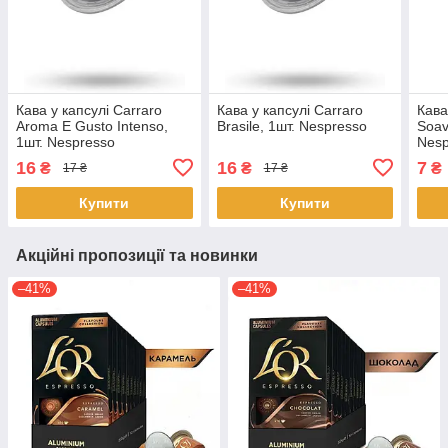
Кава у капсулі Carraro
Кава у капсулі Carraro
Кава
Aroma E Gusto Intenso,
Brasile, 1шт. Nespresso
Soav
1шт. Nespresso
Nesp
16
16
7
₴
₴
₴
17 ₴
17 ₴
Купити
Купити
Акційні пропозиції та новинки
–41%
–41%