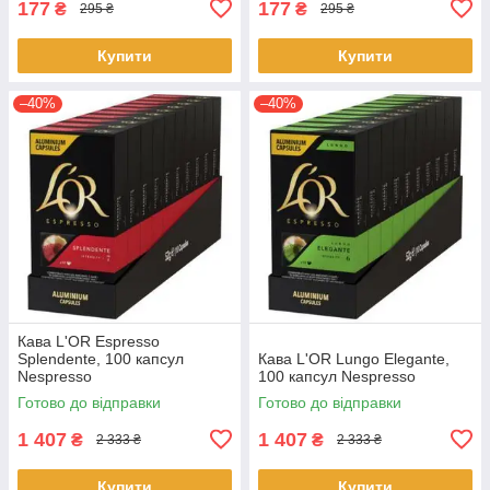
177
177
₴
₴
295 ₴
295 ₴
Купити
Купити
–40%
–40%
Кава L'OR Espresso
Splendente, 100 капсул
Кава L'OR Lungo Elegante,
Nespresso
100 капсул Nespresso
Готово до відправки
Готово до відправки
1 407
1 407
₴
₴
2 333 ₴
2 333 ₴
Купити
Купити