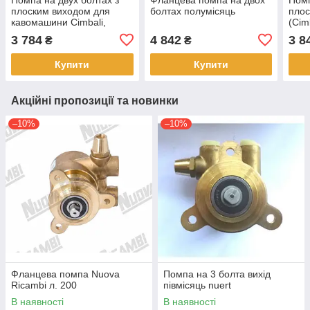
плоским виходом для
болтах полумісяць
плос
кавомашини Cimbali,
(Cim
Faema
3 784
4 842
3 8
₴
₴
Купити
Купити
Акційні пропозиції та новинки
–10%
–10%
Фланцева помпа Nuova
Помпа на 3 болта вихід
Ricambi л. 200
півмісяць nuert
В наявності
В наявності