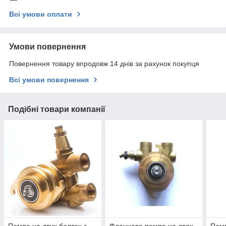
Всі умови оплати
Умови повернення
Повернення товару впродовж 14 днів за рахунок покупця
Всі умови повернення
Подібні товари компанії
Помпа на двух болтах з
Фланцева помпа на двох
Помп