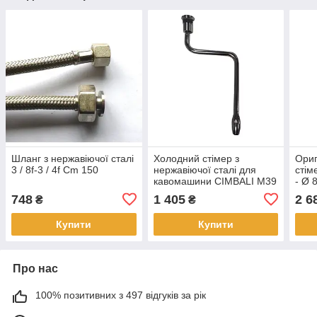
Шланг з нержавіючої сталі
Холодний стімер з
Ориг
3 / 8f-3 / 4f Cm 150
нержавіючої сталі для
стім
кавомашини CIMBALI M39
- Ø 
- Ø 10мм - 3/8F - д. 220мм
- дл
748
1 405
2 6
₴
₴
- Cold Touch
AST
Mini
Купити
Купити
Про нас
100% позитивних з 497 відгуків за рік