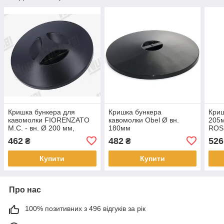
Кришка бункера для
Кришка бункера
Криш
кавомолки FIORENZATO
кавомолки Obel Ø вн.
205м
M.C. - вн. Ø 200 мм,
180мм
ROS
оригінал
462
482
526
₴
₴
Купити
Купити
Про нас
100% позитивних з 496 відгуків за рік