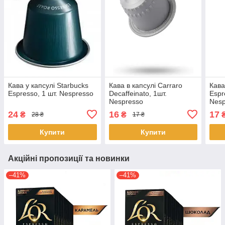
Кава у капсулі Starbucks
Кава в капсулі Carraro
Кава
Espresso, 1 шт. Nespresso
Decaffeinato, 1шт.
Espr
Nespresso
Nesp
24
16
17
₴
₴
28 ₴
17 ₴
Купити
Купити
Акційні пропозиції та новинки
–41%
–41%