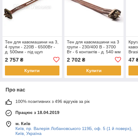
Тен для кавомашини на 3,
Тен для кавомашини на 3
Круг
4 групи - 220В - 6500Вт -
групи - 230/400 В - 3700
каво
д. 500мм - під щуп
Вт - 6 контактів - д. 540 мм
Brasi
ASTORIA
- ASTORIA CMA / WEGA
66x
2 757
2 702
47
₴
₴
CMA/BFC/FAEMA/WEGA
Купити
Купити
Про нас
100% позитивних з 496 відгуків за рік
Працює з 18.04.2019
м. Київ
Київ, пр. Валерія Лобановського 119Б, оф. 5 (1 й поверх),
Київ, Україна