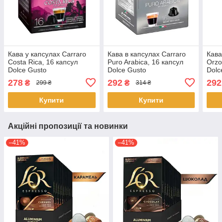
Кава у капсулах Carraro
Кава в капсулах Carraro
Кава
Costa Rica, 16 капсул
Puro Arabica, 16 капсул
Orzo
Dolce Gusto
Dolce Gusto
Dolc
278
292
292
₴
₴
299 ₴
314 ₴
Купити
Купити
Акційні пропозиції та новинки
–41%
–41%