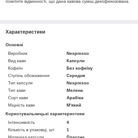
помітите відмінності, що дана кавова суміш декофеінізована.
Характеристики
Основні
Виробник
Nespresso
Вид кави
Капсули
Кофеїн
Без кофеїну
Ступінь обсмаження
Середня
Тип капсули
Nespresso
Тип кави
Мелена
Сорт кави
Арабіка
Міцність кави
М'який
Користувальницькі характеристики
Інтенсивність
4
Кількість в упаковці, шт
1
Матеріал капсули
Пластик