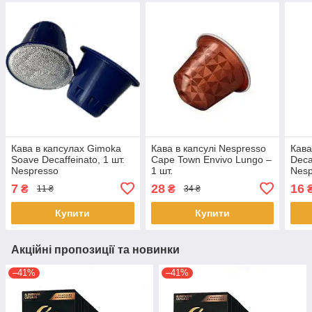
Кава в капсулах Gimoka
Кава в капсулі Nespresso
Кава
Soave Decaffeinato, 1 шт.
Cape Town Envivo Lungo –
Deca
Nespresso
1 шт.
Nesp
7
28
16
₴
₴
11 ₴
34 ₴
Купити
Купити
Акційні пропозиції та новинки
–41%
–41%