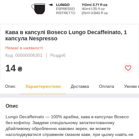
Кава в капсулі Boseco Lungo Decaffeinato, 1
капсула Nespresso
Немає в наявності
Код: 00000006301
Роздріб
14
₴
Опис
Характеристики
Доставка
Оплата
Умови 
Опис
Lungo Decaffeinato — 100% арабіка, кава в капсулах Boseco
без кофеїну. Завдяки спеціальному запатентованому
дбайливому обробленню кавових зерен, ви можете
насолоджуватися справжнім смаком кави, при цьому навіть не