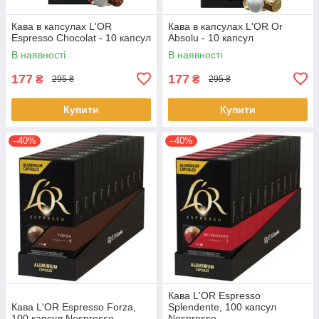
Кава в капсулах L'OR
Кава в капсулах L'OR Or
Espresso Chocolat - 10 капсул
Absolu - 10 капсул
В наявності
В наявності
177
177
₴
₴
295 ₴
295 ₴
Купити
Купити
–40%
–40%
Кава L'OR Espresso
Кава L'OR Espresso Forza,
Splendente, 100 капсул
100 капсул Nespresso
Nespresso