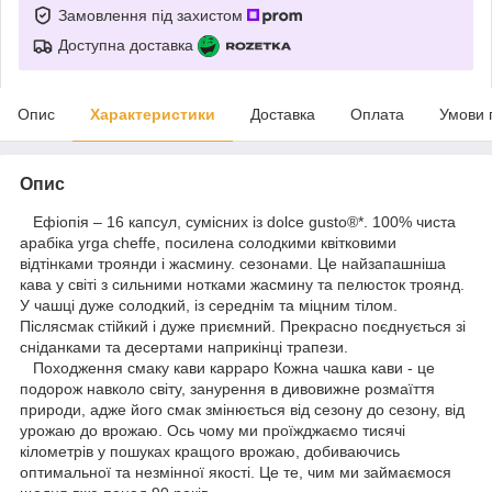
Замовлення під захистом
Доступна доставка
Опис
Характеристики
Доставка
Оплата
Умови 
Опис
Ефіопія – 16 капсул, сумісних із dolce gusto®*. 100% чиста
арабіка yrga cheffe, посилена солодкими квітковими
відтінками троянди і жасмину. сезонами. Це найзапашніша
кава у світі з сильними нотками жасмину та пелюсток троянд.
У чашці дуже солодкий, із середнім та міцним тілом.
Післясмак стійкий і дуже приємний. Прекрасно поєднується зі
сніданками та десертами наприкінці трапези.
Походження смаку кави карраро Кожна чашка кави - це
подорож навколо світу, занурення в дивовижне розмаїття
природи, адже його смак змінюється від сезону до сезону, від
урожаю до врожаю. Ось чому ми проїжджаємо тисячі
кілометрів у пошуках кращого врожаю, добиваючись
оптимальної та незмінної якості. Це те, чим ми займаємося