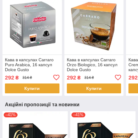
Кава в капсулах Carraro
Кава в капсулах Carraro
Кава
Puro Arabica, 16 капсул
Orzo Biologico, 16 капсул
Crem
Dolce Gusto
Dolce Gusto
капс
292
292
292
₴
₴
314 ₴
314 ₴
Купити
Купити
Акційні пропозиції та новинки
–41%
–41%