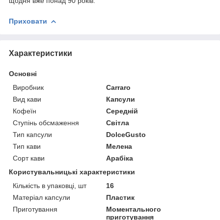
щодня вже понад 90 років.
Приховати
Характеристики
Основні
Виробник
Carraro
Вид кави
Капсули
Кофеїн
Середній
Ступінь обсмаження
Світла
Тип капсули
DolceGusto
Тип кави
Мелена
Сорт кави
Арабіка
Користувальницькі характеристики
Кількість в упаковці, шт
16
Матеріал капсули
Пластик
Приготування
Моментального
приготування