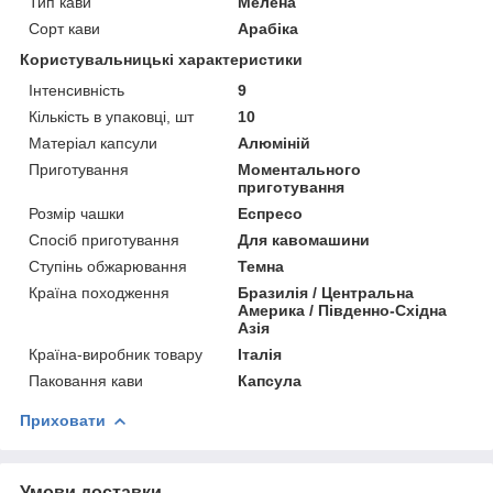
Тип кави
Мелена
Сорт кави
Арабіка
Користувальницькі характеристики
Інтенсивність
9
Кількість в упаковці, шт
10
Матеріал капсули
Алюміній
Приготування
Моментального
приготування
Розмір чашки
Еспресо
Спосіб приготування
Для кавомашини
Ступінь обжарювання
Темна
Країна походження
Бразилія / Центральна
Америка / Південно-Східна
Азія
Країна-виробник товару
Італія
Паковання кави
Капсула
Приховати
Умови доставки