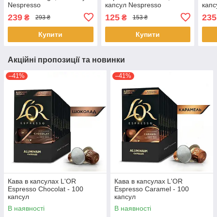
Nespresso
капсул Nespresso
капс
239
125
235
₴
₴
293 ₴
153 ₴
Купити
Купити
Акційні пропозиції та новинки
–41%
–41%
Кава в капсулах L'OR
Кава в капсулах L'OR
Espresso Chocolat - 100
Espresso Caramel - 100
капсул
капсул
В наявності
В наявності