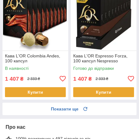
Кава L'OR Colombia Andes,
Кава L'OR Espresso Forza,
100 капсул
100 капсул Nespresso
В наявності
Готово до відправки
1 407
1 407
₴
₴
2 333 ₴
2 333 ₴
Купити
Купити
Показати ще
Про нас
100% позитивних з 497 відгуків за рік