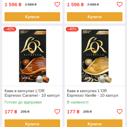
1 596
1 596
₴
₴
2 688 ₴
2 688 ₴
Купити
Купити
–40%
–40%
Кава в капсулах L'OR
Кава в капсулах L'OR
Espresso Caramel - 10 капсул
Espresso Vanille - 10 капсул
Готово до відправки
В наявності
177
177
₴
₴
295 ₴
295 ₴
Купити
Купити