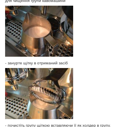
для чищення групи кавомашини
- занурте щітку в отриманий засіб
- почистіть групу щіткою вставляючи її як холдер в групу.