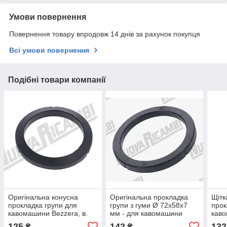
Умови повернення
Повернення товару впродовж 14 днів за рахунок покупця
Всі умови повернення
Подібні товари компанії
Оригінальна конусна
Оригінальна прокладка
Щітк
прокладка групи для
групи з гуми Ø 72x58x7
прок
кавомашини Bezzera, в.
мм - для кавомашини
кав
9,3 мм
nuova simonelli appia -
125
142
132
₴
₴