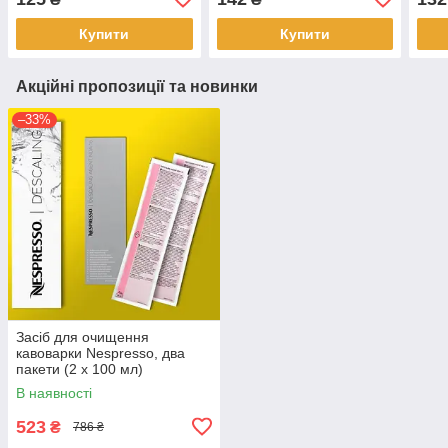
oscar - premier
Купити
Купити
Акційні пропозиції та новинки
–33%
Засіб для очищення
кавоварки Nespresso, два
пакети (2 x 100 мл)
В наявності
523
₴
786 ₴