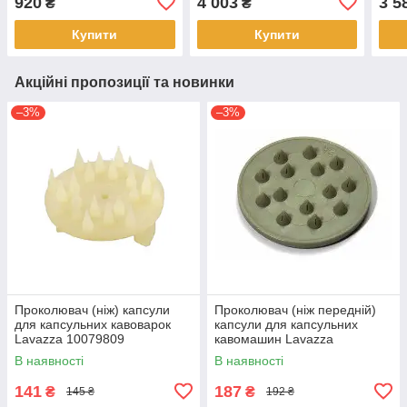
920
4 003
3 5
₴
₴
термостату
Elek
Купити
Купити
Акційні пропозиції та новинки
–3%
–3%
Проколювач (ніж) капсули
Проколювач (ніж передній)
для капсульних кавоварок
капсули для капсульних
Lavazza 10079809
кавомашин Lavazza
10062193
В наявності
В наявності
141
187
₴
₴
145 ₴
192 ₴