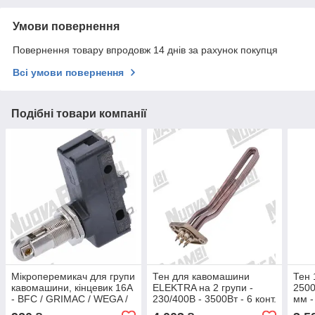
Умови повернення
Повернення товару впродовж 14 днів за рахунок покупця
Всі умови повернення
Подібні товари компанії
Мікроперемикач для групи
Тен для кавомашини
Тен 
кавомашини, кінцевик 16A
ELEKTRA на 2 групи -
2500
- BFC / GRIMAC / WEGA /
230/400В - 3500Вт - 6 конт.
мм -
ELEKTRA
- д. 315мм - з місцем для
темп