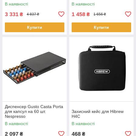
В наявності
В наявності
3 331
1 458
₴
₴
4 837 ₴
1 656 ₴
Купити
Купити
Диспенсер Gusto Casta Porta
для капсул на 60 шт.
Захисний кейс для Hibrew
Nespresso
H4C
В наявності
В наявності
2 097
468
₴
₴