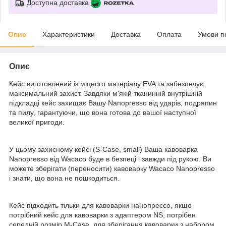
Доступна доставка
Опис
Характеристики
Доставка
Оплата
Умови п
Опис
Кейс виготовлений із міцного матеріалу EVA та забезпечує
максимальний захист. Завдяки м'якій тканинній внутрішній
підкладці кейс захищає Вашу Nanopresso від ударів, подряпин
та пилу, гарантуючи, що вона готова до вашої наступної
великої пригоди.
У цьому захисному кейсі (S-Case, small) Ваша кавоварка
Nanopresso від Wacaco буде в безпеці і завжди під рукою. Ви
можете зберігати (переносити) кавоварку Wacaco Nanopresso
і знати, що вона не пошкодиться.
Кейс підходить тільки для кавоварки нанопрессо, якщо
потрібний кейс для кавоварки з адаптером NS, потрібен
середній розмір M-Case, для зберігання кавоварки з набором