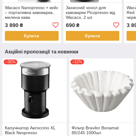
Wacaco Nanopresso + кейс
Захисний чохол для
Waca
– портативна кавоварка,
кавоварки Picopresso від
Red 
мелена кава
Wacaco, 2 шт.
черв
меле
3 890
690
3 8
₴
₴
Купити
Купити
Акційні пропозиції та новинки
–31%
–12%
Капучінатор Aeroccino XL
Фільтр Bravilor Bonamat
Black Nespresso
85/245 1000шт.